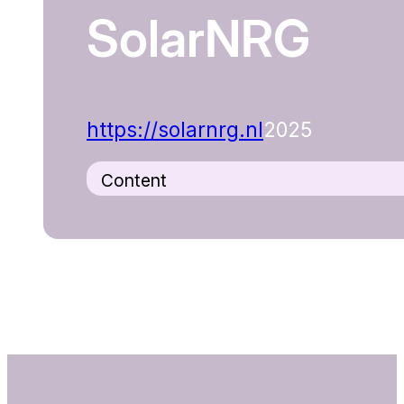
SolarNRG
https://solarnrg.nl
2025
Content