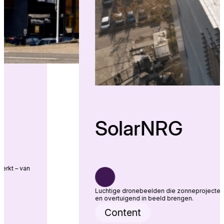
G
SolarNR
NRG’s merk versterkt – van
Luchtige dronebeelden die
en overtuigend in beeld br
Content