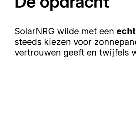
De opdracht
SolarNRG wilde met een
echt
steeds kiezen voor zonnepanel
vertrouwen geeft en twijfels