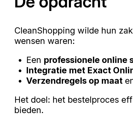
De opdracht
CleanShopping wilde hun zake
wensen waren:
Een
professionele online 
Integratie met Exact Onli
Verzendregels op maat
en
Het doel: het bestelproces ef
bieden.