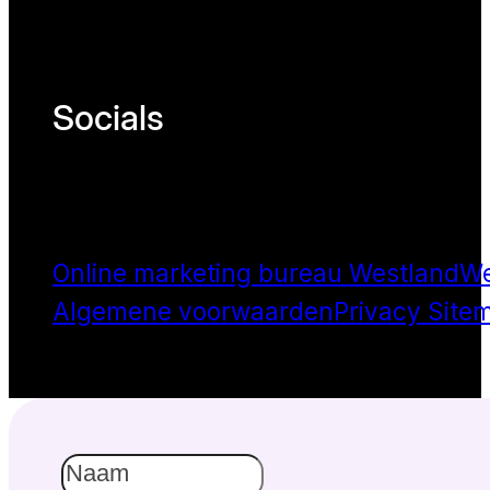
Socials
Online marketing bureau Westland
We
Algemene voorwaarden
Privacy
Site