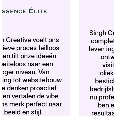
Sing
Singh Creative voelt ons
com
creatieve proces feilloos
leve
aan en tilt onze ideeën
moeiteloos naar een
hoger niveau. Van
branding tot websitebouw
be
— ze denken proactief
bedr
mee en vertalen de vibe
nu p
van ons merk perfect naar
b
beeld en stijl.
res