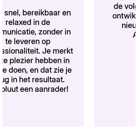
d
Altijd snel, bereikbaar en
on
relaxed in de
communicatie, zonder in
te leveren op
professionaliteit. Je merkt
dat ze plezier hebben in
wat ze doen, en dat zie je
terug in het resultaat.
Absoluut een aanrader!