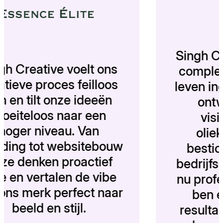
Sin
Singh Creative voelt ons
co
creatieve proces feilloos
lev
aan en tilt onze ideeën
moeiteloos naar een
hoger niveau. Van
branding tot websitebouw
b
— ze denken proactief
bed
mee en vertalen de vibe
nu 
van ons merk perfect naar
beeld en stijl.
re