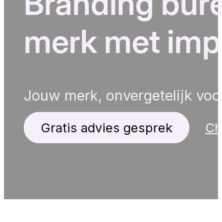
Branding bure
merk met imp
Jouw merk, onvergetelijk voo
Gratis advies gesprek
Ch