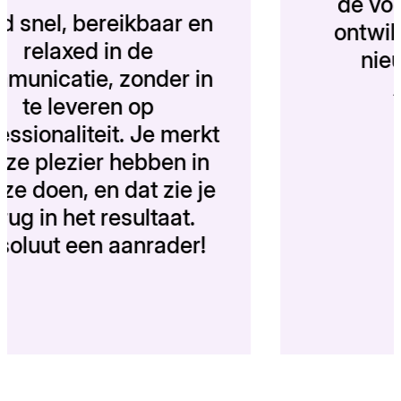
d
Altijd snel, bereikbaar en
o
relaxed in de
communicatie, zonder in
te leveren op
professionaliteit. Je merkt
dat ze plezier hebben in
wat ze doen, en dat zie je
terug in het resultaat.
Absoluut een aanrader!