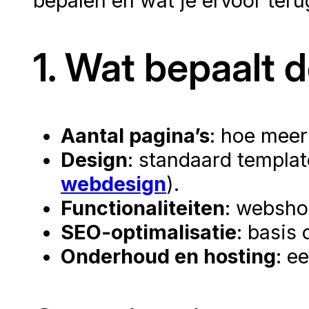
bepalen en wat je ervoor terug
1. Wat bepaalt 
Aantal pagina’s
: hoe meer
Design
: standaard templat
webdesign
).
Functionaliteiten
: websho
SEO-optimalisatie
: basis 
Onderhoud en hosting
: e