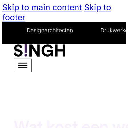
Skip to main content
Skip to
footer
signarchitecten
Drukwerkgoeroes
Wat kost een we