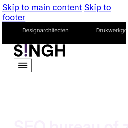
Skip to main content
Skip to
footer
narchitecten
Drukwerkgoeroes
SEO bureau of z