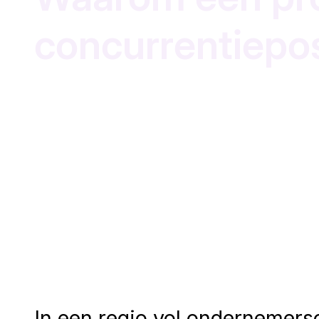
concurrentiepos
In een regio vol ondernemersc